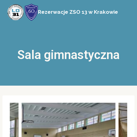
Przejdź
Rezerwacje ZSO 13 w Krakowie
do
treści
Sala gimnastyczna