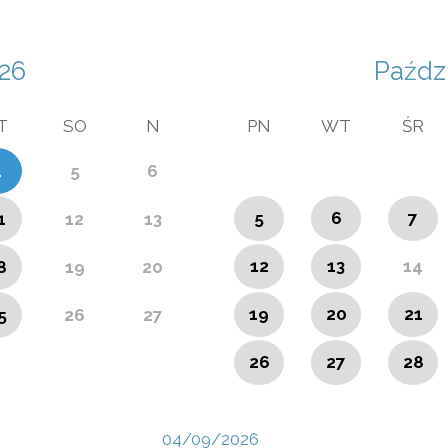
26
Paźdz
T
SO
N
PN
WT
ŚR
4
5
6
5
6
7
1
12
13
12
13
14
8
19
20
19
20
21
5
26
27
26
27
28
04/09/2026