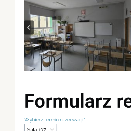
Formularz r
Wybierz termin rezerwacji
*