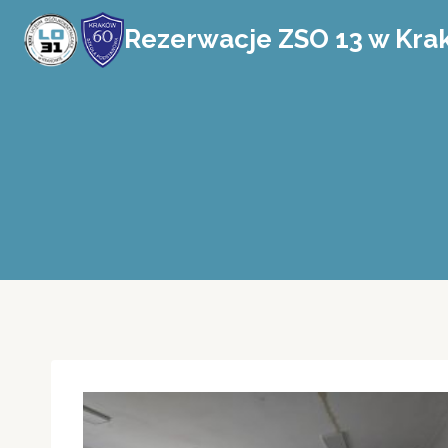
Przejdź
Rezerwacje ZSO 13 w Kra
do
treści