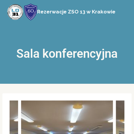
Przejdź
Rezerwacje ZSO 13 w Krakowie
do
treści
Sala konferencyjna